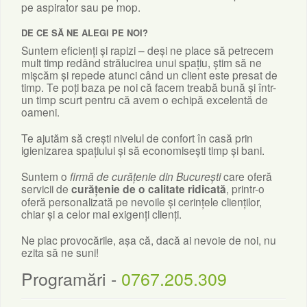
pe aspirator sau pe mop.
DE CE SĂ NE ALEGI PE NOI?
Suntem eficienți și rapizi – deși ne place să petrecem
mult timp redând strălucirea unui spațiu, știm să ne
mișcăm și repede atunci când un client este presat de
timp. Te poți baza pe noi că facem treabă bună și într-
un timp scurt pentru că avem o echipă excelentă de
oameni.
Te ajutăm să crești nivelul de confort în casă prin
igienizarea spațiului și să economisești timp și bani.
Suntem o
firmă de curățenie din București
care oferă
servicii de
curățenie de o calitate ridicată
, printr-o
oferă personalizată pe nevoile și cerințele clienților,
chiar și a celor mai exigenți clienți.
Ne plac provocările, așa că, dacă ai nevoie de noi, nu
ezita să ne suni!
Programări -
0767.205.309