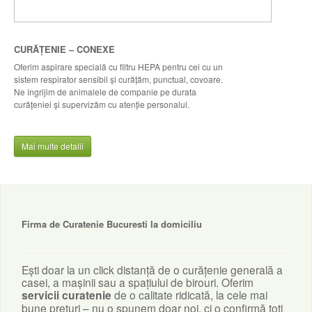
CURĂȚENIE – CONEXE
Oferim aspirare specială cu filtru HEPA pentru cei cu un
sistem respirator sensibil şi curăţăm, punctual, covoare.
Ne îngrijim de animalele de companie pe durata
curăţeniei şi supervizăm cu atenţie personalul.
Mai multe detalii
Firma de Curatenie Bucuresti la domiciliu
Ești doar la un click distanță de o curățenie generală a
casei, a mașinii sau a spațiului de birouri. Oferim
servicii curatenie
de o calitate ridicată, la cele mai
bune prețuri – nu o spunem doar noi, ci o confirmă toți