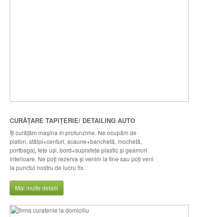
CURĂȚARE TAPIȚERIE/ DETAILING AUTO
Îţi curăţăm maşina în profunzime. Ne ocupăm de
plafon, stâlpi+centuri, scaune+banchetă, mochetă,
portbagaj, feţe uşi, bord+suprafeţe plastic şi geamuri
interioare. Ne poţi rezerva şi venim la tine sau poţi veni
la punctul nostru de lucru fix.
Mai multe detalii