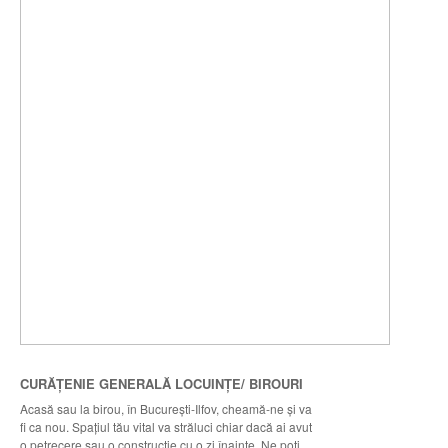
CURĂȚENIE GENERALĂ LOCUINȚE/ BIROURI
Acasă sau la birou, în București-Ilfov, cheamă-ne şi va
fi ca nou. Spaţiul tău vital va străluci chiar dacă ai avut
o petrecere sau o construcţie cu o zi înainte. Ne poţi