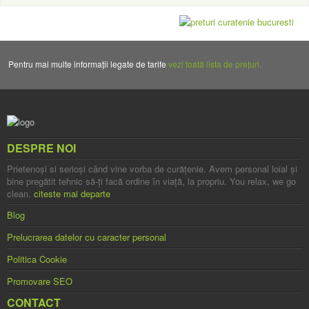
Pentru mai multe informații legate de tarife
vezi toată lista de prețuri.
DESPRE NOI
Prietenoşi si serioşi când vine vorba de curăţenie. Avem personal loial şi
bine pregătit tehnic să-ţi facă ordine în viaţă, la propriu. You relax, we go
clean.
citeste mai departe
Blog
Prelucrarea datelor cu caracter personal
Politica Cookie
Promovare SEO
CONTACT