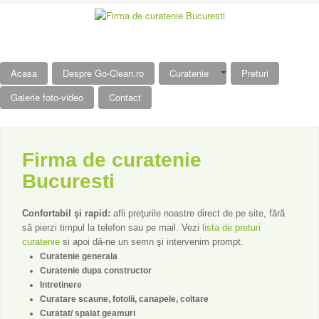
Acasa
Despre Go-Clean.ro
Curatenie
Preturi
Galerie foto-video
Contact
Firma de curatenie
Bucuresti
Confortabil şi rapid:
afli preţurile noastre direct de pe site, fără
să pierzi timpul la telefon sau pe mail. Vezi
lista de preturi
curatenie
si apoi dă-ne un semn şi intervenim prompt.
Curatenie generala
Curatenie dupa constructor
Intretinere
Curatare scaune, fotolii, canapele, coltare
Curatat/ spalat geamuri