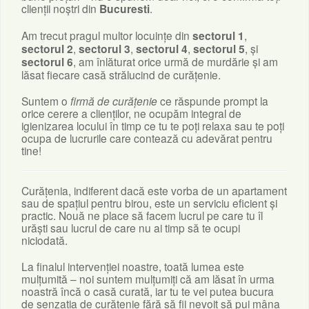
clienții noștri din
Bucuresti
.
Am trecut pragul multor locuințe din
sectorul 1
,
sectorul 2
,
sectorul 3
,
sectorul 4
,
sectorul 5
, și
sectorul 6
, am înlăturat orice urmă de murdărie și am
lăsat fiecare casă strălucind de curățenie.
Suntem o
firmă de curățenie
ce răspunde prompt la
orice cerere a clienților, ne ocupăm integral de
igienizarea locului în timp ce tu te poți relaxa sau te poți
ocupa de lucrurile care contează cu adevărat pentru
tine!
Curățenia, indiferent dacă este vorba de un apartament
sau de spațiul pentru birou, este un serviciu eficient și
practic. Nouă ne place să facem lucrul pe care tu îl
urăști sau lucrul de care nu ai timp să te ocupi
niciodată.
La finalul intervenției noastre, toată lumea este
mulțumită – noi suntem mulțumiți că am lăsat în urma
noastră încă o casă curată, iar tu te vei putea bucura
de senzația de curățenie fără să fii nevoit să pui mâna