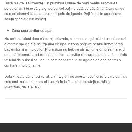
Dacă nu vrei să investești în primăvară sume de bani pentru renovarea
pereților, ar fi bine să ștergi pereții cel puțin o dată pe săptămână sau ori de
câte ori observi că au apărut mici pete de igrasie. Poți folosi în acest sens
soluții speciale din comerț.
Zona scurgerilor de apă.
Nu este suficient doar să cureți chiuveta, cada sau dușul, ci trebuie să acorzi
o atenție specială și scurgerilor de apă, o zonă propice pentru dezvoltarea
bacteriilor și a microbilor. Nici măcar nu trebuie să faci un efort prea mare, ci
doar să folosești produse de igienizare a țevilor și scurgerilor de apă – există
tot felul de pulberi sau geluri care se toarnă în scurgerea de apă pentru o
curățare în profunzime.
Data viitoare când faci curat, amintește-ți de aceste locuri dificile care sunt de
cele mai multe ori omise și bucură-te la final de o locuință curată și
igienizată, de la A la Z!