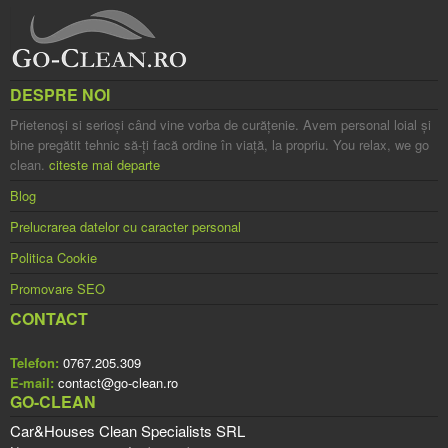
DESPRE NOI
Prietenoşi si serioşi când vine vorba de curăţenie. Avem personal loial şi
bine pregătit tehnic să-ţi facă ordine în viaţă, la propriu. You relax, we go
clean.
citeste mai departe
Blog
Prelucrarea datelor cu caracter personal
Politica Cookie
Promovare SEO
CONTACT
Telefon:
0767.205.309
E-mail:
contact@go-clean.ro
GO-CLEAN
Car&Houses Clean Specialists SRL