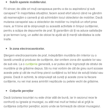
Sub/în spatele mobilierului.
Fii sincer, de câte ori muți canapeaua pentru a da cu aspiratorul și sub
canapea? În majoritatea situațiilor, facem acest efort atunci când ne gândim
să reamenajăm o cameră și să schimbăm locul obiectelor de mobilier. Dacă
mutarea canapelei sau a obiectelor de mobilier nu implică un efort prea
mare, ar fi bine să te obișnuiești cu această activitate în timpul curățeniei,
pentru a scăpa de depunerile de praf. Îți garantăm că îți va aduce satisfacție
și pe termen lung, un astfel de obicei te ajută să îți menții sănătatea la cote
înalte.
În zona electrocasnicelor.
Ștergem electrocasnicele de praf, îndepărtăm murdăria din interior cu o
lavetă umedă și produse de curățenie, dar omitem zona din spatele lor sau
de sub ele. La o
curățenie
generală, s-ar putea să te îngrozești de stratul de
murdărie și de grăsime depus. Să nu mai vorbim de cât de greu sunt scoase
aceste pete și cât de mult timp pierzi curățând cu tot felul de soluții blatul sau
gresia. Dacă în schimb, te obișnuiești să cureți și aceste zone la fiecare
curățenie, nu vei mai avea amintiri neplăcute cu petele vechi de grăsime.
Colțurile pereților
Dacă izolarea locuinței nu este chiar atât de bună, iar în sezonul rece te
confrunți cu igrasie și mucegai, cu atât mai mult ar trebui să ai grijă la
curățarea colțurilor pereților, acolo unde se formează de obicei mucegaiul.