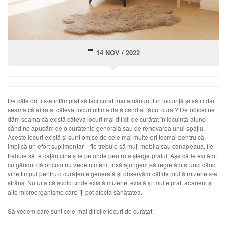
14 NOV / 2022
De câte ori ți s-a întâmplat să faci curat mai amănunțit în locuință și să îți dai
seama că ai ratat câteva locuri ultima dată când ai făcut curat? De obicei ne
dăm seama că există câteva locuri mai dificil de curățat în locuință atunci
când ne apucăm de o curățenie generală sau de renovarea unui spațiu.
Aceste locuri există și sunt omise de cele mai multe ori tocmai pentru că
implică un efort suplimentar – fie trebuie să muți mobila sau canapeaua, fie
trebuie să te cațări cine știe pe unde pentru a șterge praful. Așa că le evităm,
cu gândul că oricum nu vede nimeni, însă ajungem să regretăm atunci când
vine timpul pentru o curățenie generală și observăm cât de multă mizerie s-a
strâns. Nu uita că acolo unde există mizerie, există și multe praf, acarieni și
alte microorganisme care îți pot afecta sănătatea.
Să vedem care sunt cele mai dificile locuri de curățat: