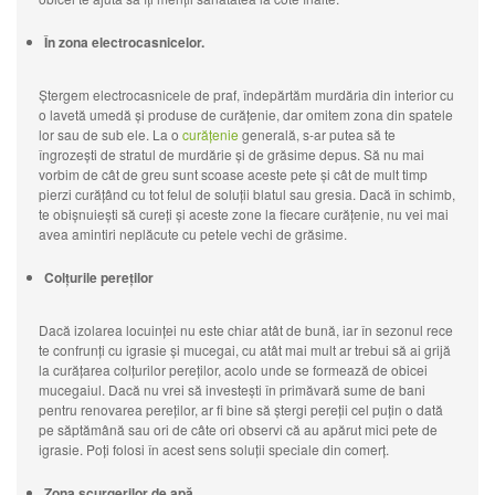
În zona electrocasnicelor.
Ștergem electrocasnicele de praf, îndepărtăm murdăria din interior cu
o lavetă umedă și produse de curățenie, dar omitem zona din spatele
lor sau de sub ele. La o
curățenie
generală, s-ar putea să te
îngrozești de stratul de murdărie și de grăsime depus. Să nu mai
vorbim de cât de greu sunt scoase aceste pete și cât de mult timp
pierzi curățând cu tot felul de soluții blatul sau gresia. Dacă în schimb,
te obișnuiești să cureți și aceste zone la fiecare curățenie, nu vei mai
avea amintiri neplăcute cu petele vechi de grăsime.
Colțurile pereților
Dacă izolarea locuinței nu este chiar atât de bună, iar în sezonul rece
te confrunți cu igrasie și mucegai, cu atât mai mult ar trebui să ai grijă
la curățarea colțurilor pereților, acolo unde se formează de obicei
mucegaiul. Dacă nu vrei să investești în primăvară sume de bani
pentru renovarea pereților, ar fi bine să ștergi pereții cel puțin o dată
pe săptămână sau ori de câte ori observi că au apărut mici pete de
igrasie. Poți folosi în acest sens soluții speciale din comerț.
Zona scurgerilor de apă.