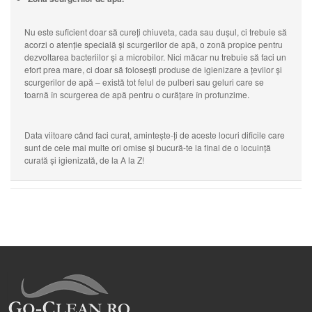
Nu este suficient doar să cureți chiuveta, cada sau dușul, ci trebuie să
acorzi o atenție specială și scurgerilor de apă, o zonă propice pentru
dezvoltarea bacteriilor și a microbilor. Nici măcar nu trebuie să faci un
efort prea mare, ci doar să folosești produse de igienizare a țevilor și
scurgerilor de apă – există tot felul de pulberi sau geluri care se
toarnă în scurgerea de apă pentru o curățare în profunzime.
Data viitoare când faci curat, amintește-ți de aceste locuri dificile care
sunt de cele mai multe ori omise și bucură-te la final de o locuință
curată și igienizată, de la A la Z!