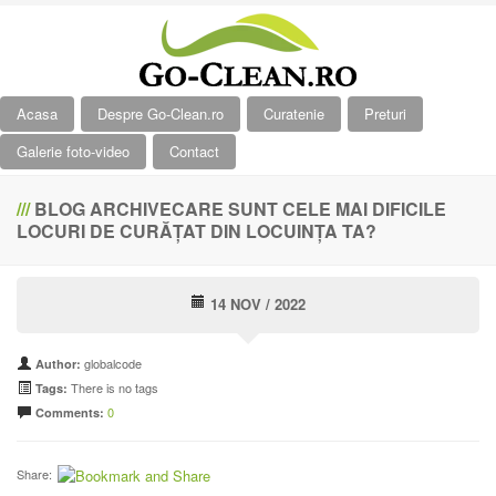
Acasa
Despre Go-Clean.ro
Curatenie
Preturi
Galerie foto-video
Contact
///
BLOG ARCHIVECARE SUNT CELE MAI DIFICILE
LOCURI DE CURĂȚAT DIN LOCUINȚA TA?
14 NOV / 2022
globalcode
Author:
There is no tags
Tags:
0
Comments:
Share: