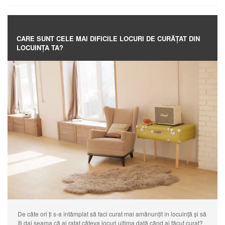
CARE SUNT CELE MAI DIFICILE LOCURI DE CURĂȚAT DIN
LOCUINȚA TA?
De câte ori ți s-a întâmplat să faci curat mai amănunțit în locuință și să
îți dai seama că ai ratat câteva locuri ultima dată când ai făcut curat?