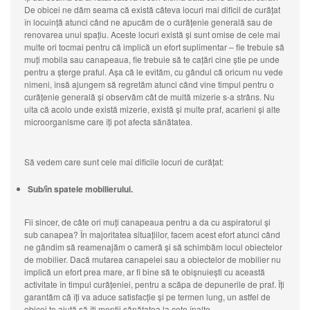
De obicei ne dăm seama că există câteva locuri mai dificil de curățat
în locuință atunci când ne apucăm de o curățenie generală sau de
renovarea unui spațiu. Aceste locuri există și sunt omise de cele mai
multe ori tocmai pentru că implică un efort suplimentar – fie trebuie să
muți mobila sau canapeaua, fie trebuie să te cațări cine știe pe unde
pentru a șterge praful. Așa că le evităm, cu gândul că oricum nu vede
nimeni, însă ajungem să regretăm atunci când vine timpul pentru o
curățenie generală și observăm cât de multă mizerie s-a strâns. Nu
uita că acolo unde există mizerie, există și multe praf, acarieni și alte
microorganisme care îți pot afecta sănătatea.
Să vedem care sunt cele mai dificile locuri de curățat:
Sub/în spatele mobilierului.
Fii sincer, de câte ori muți canapeaua pentru a da cu aspiratorul și
sub canapea? În majoritatea situațiilor, facem acest efort atunci când
ne gândim să reamenajăm o cameră și să schimbăm locul obiectelor
de mobilier. Dacă mutarea canapelei sau a obiectelor de mobilier nu
implică un efort prea mare, ar fi bine să te obișnuiești cu această
activitate în timpul curățeniei, pentru a scăpa de depunerile de praf. Îți
garantăm că îți va aduce satisfacție și pe termen lung, un astfel de
obicei te ajută să îți menții sănătatea la cote înalte.