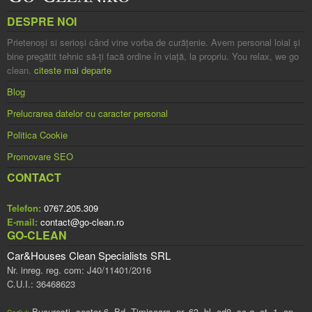
DESPRE NOI
Prietenoşi si serioşi când vine vorba de curăţenie. Avem personal loial şi
bine pregătit tehnic să-ţi facă ordine în viaţă, la propriu. You relax, we go
clean.
citeste mai departe
Blog
Prelucrarea datelor cu caracter personal
Politica Cookie
Promovare SEO
CONTACT
Telefon:
0767.205.309
E-mail:
contact@go-clean.ro
GO-CLEAN
Car&Houses Clean Specialists SRL
Nr. inreg. reg. com: J40/11401/2016
C.U.I.: 36468623
Bucureşti, sector 6, Bd. Timisoara, nr. 63, bl. od8, sc g, et. 1, ap.